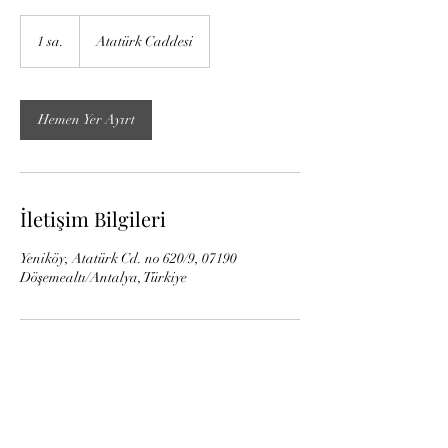
1 sa.
1
Atatürk Caddesi
s
a
Hemen Yer Ayırt
İletişim Bilgileri
Yeniköy, Atatürk Cd. no 620/9, 07190
Döşemealtı/Antalya, Türkiye
TUNAHAN AKKILIÇ İNŞAAT